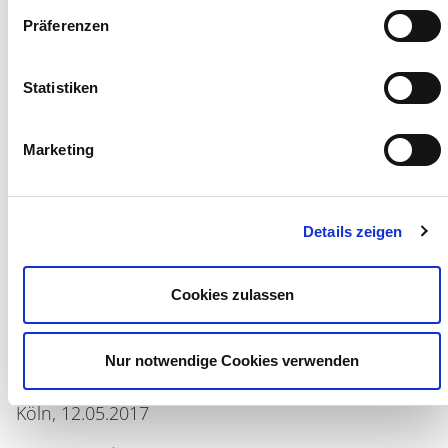
Präferenzen
Sanierungsbereich
Wirtschaftsprüfung
Statistiken
München,
19.06.2017
Marketing
Haftung des WP/StB in der Insolvenz
Haftung des WP/StB in der Insolvenz
Details zeigen
Cookies zulassen
Sanierungsbereich
Nur notwendige Cookies verwenden
Wirtschaftsprüfung
Köln,
12.05.2017