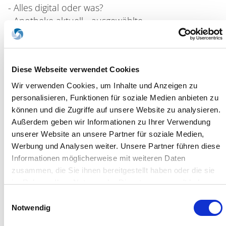
- Alles digital oder was?
- Apotheke aktuell - ausgewählte
betriebswirtschaftliche Fragen
Diese Webseite verwendet Cookies
Wir verwenden Cookies, um Inhalte und Anzeigen zu
Rechtsberatung
personalisieren, Funktionen für soziale Medien anbieten zu
Steuerberatung
können und die Zugriffe auf unsere Website zu analysieren.
Außerdem geben wir Informationen zu Ihrer Verwendung
Essen,
20.06.2017
unserer Website an unsere Partner für soziale Medien,
Werbung und Analysen weiter. Unsere Partner führen diese
27. RST Zukunftsforum
Informationen möglicherweise mit weiteren Daten
zusammen, die Sie ihnen bereitgestellt haben oder die sie
Die Erbschaftsteuerreform-Analyse und erste
im Rahmen Ihrer Nutzung der Dienste gesammelt haben.
Erfahrungen
Sie geben Einwilligung zu unseren Cookies, wenn Sie
Einwilligungsauswahl
unsere Webseite weiterhin nutzen.
Notwendig