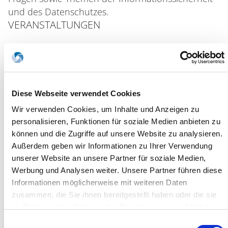
und des Datenschutzes.
VERANSTALTUNGEN
Webinar,
05.08.2026
Apothekenbewertung Update: Was ist
meine Apotheke nach der Erhöhung des
Fixums wert?
Diese Webseite verwendet Cookies
Wir verwenden Cookies, um Inhalte und Anzeigen zu
Webinar,
18.08.2026
personalisieren, Funktionen für soziale Medien anbieten zu
Digitalisierungspflichten 2027:
können und die Zugriffe auf unsere Website zu analysieren.
Außerdem geben wir Informationen zu Ihrer Verwendung
Gesetzlichen Neuerungen und konkrete
unserer Website an unsere Partner für soziale Medien,
Handlungsempfehlungen
Werbung und Analysen weiter. Unsere Partner führen diese
Informationen möglicherweise mit weiteren Daten
Webinar,
08.09.2026
zusammen, die Sie ihnen bereitgestellt haben oder die sie
Digitalisierungspflichten 2027:
im Rahmen Ihrer Nutzung der Dienste gesammelt haben.
Gesetzlichen Neuerungen und konkrete
Sie geben Einwilligung zu unseren Cookies, wenn Sie
Einwilligungsauswahl