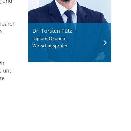
ng und
ehbaren
Dr. Torsten Pütz
n.
Diplom-Ökonom
Wirtschaftsprüfer
en
e und
te