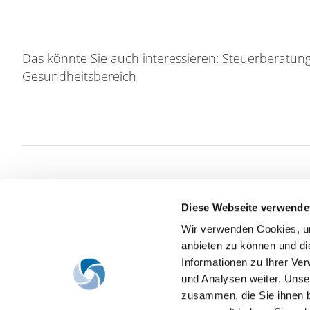
Das könnte Sie auch interessieren:
Steuerberatun
Gesundheitsbereich
Diese Webseite verwende
CSR, Klima, Akademie,
Wir verwenden Cookies, um
Personalberatung
Steuerberat
anbieten zu können und di
Informationen zu Ihrer Ve
Gesundheitsbereich
Wirtschaftsp
und Analysen weiter. Unse
Unternehmensbewertungen
Rechtsberat
zusammen, die Sie ihnen b