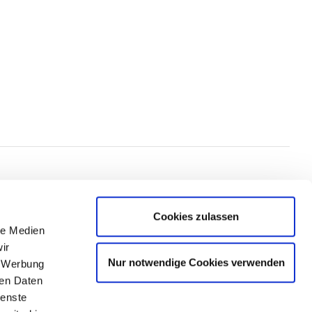
Cookies zulassen
le Medien
ir
Kontakt
Nur notwendige Cookies verwenden
, Werbung
Impressum
ren Daten
Datenschutz
ienste