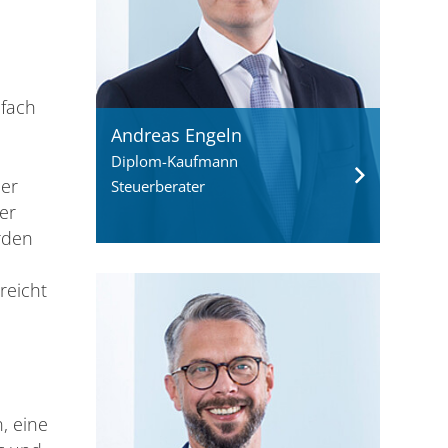
nfach
Andreas Engeln
Diplom-Kaufmann
der
Steuerberater
er
rden
reicht
, eine