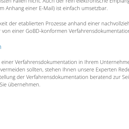
isten Fällen nicht. Auch der rein elektronische Empfa
 Anhang einer E-Mail) ist einfach umsetzbar.
keit der etablierten Prozesse anhand einer nachvollzi
ier von einer GoBD-konformen Verfahrensdokumentatio
n
ung einer Verfahrensdokumentation in Ihrem Unternehm
 vermeiden sollten, stehen Ihnen unsere Experten Red
tellung der Verfahrensdokumentation beratend zur Sei
r Sie übernehmen.