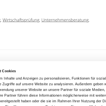
g
,
Wirtschaftsprüfung
,
Unternehmensberatung
,
t Cookies
RST Beratung
 Inhalte und Anzeigen zu personalisieren, Funktionen für sozia
Stammsitz Essen
ung
e Zugriffe auf unsere Website zu analysieren. Außerdem geben w
Brunnenstraße 15 – 17
rwendung unserer Website an unsere Partner für soziale Medien
45128 Essen
rüfung
re Partner führen diese Informationen möglicherweise mit weite
ung
ereitgestellt haben oder die sie im Rahmen Ihrer Nutzung der D
Tel.: 0201 / 87 99 9 - 0