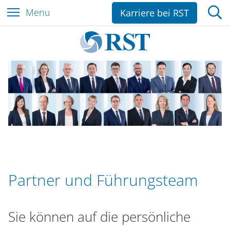
Z
Menu
Karriere bei RST
u
m
I
n
h
a
l
t
e
s
p
r
Partner und Führungsteam
i
n
g
Sie können auf die persönliche
e