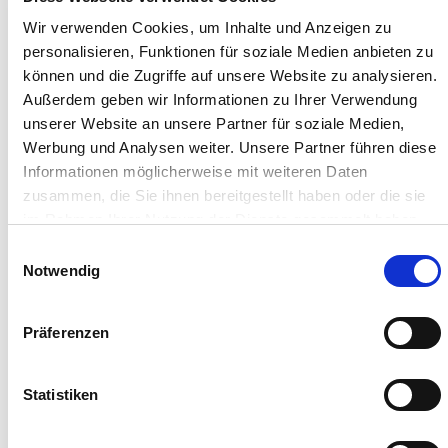
Wir verwenden Cookies, um Inhalte und Anzeigen zu
personalisieren, Funktionen für soziale Medien anbieten zu
können und die Zugriffe auf unsere Website zu analysieren.
Außerdem geben wir Informationen zu Ihrer Verwendung
unserer Website an unsere Partner für soziale Medien,
Werbung und Analysen weiter. Unsere Partner führen diese
Informationen möglicherweise mit weiteren Daten
zusammen, die Sie ihnen bereitgestellt haben oder die sie
im Rahmen Ihrer Nutzung der Dienste gesammelt haben.
Sie geben Einwilligung zu unseren Cookies, wenn Sie
Einwilligungsauswahl
unsere Webseite weiterhin nutzen.
Notwendig
Präferenzen
Statistiken
Vorherige
zur Übersicht
Nächste