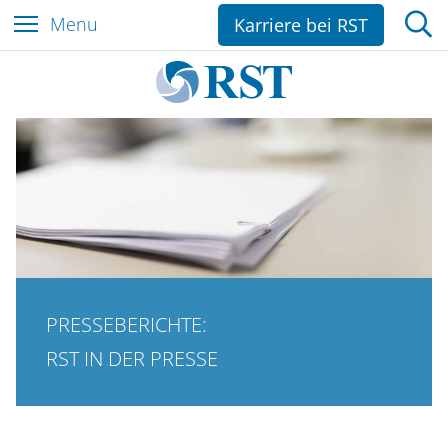
Z
Menu
Karriere bei RST
u
m
I
n
h
a
l
t
e
s
p
PRESSEBERICHTE:
r
i
RST IN DER PRESSE
n
g
e