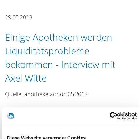
n
29.05.2013
Einige Apotheken werden
Liquiditätsprobleme
bekommen - Interview mit
Axel Witte
Quelle: apotheke adhoc 05.2013
Download:
Einige Apotheken werden Liquiditätsprobleme
bekommen (PDF)
Diese Webseite verwendet Cookies