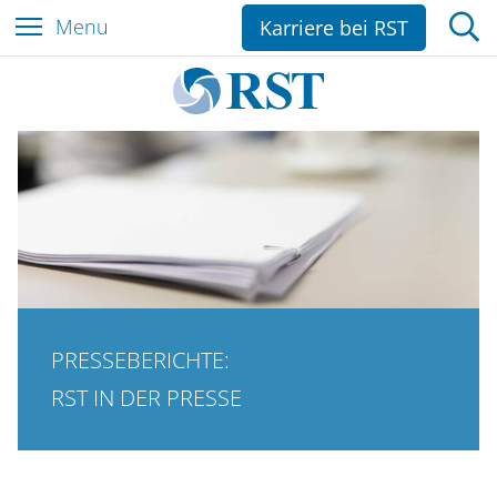
Z
Menu
Karriere bei RST
u
m
I
n
h
a
l
t
e
s
p
PRESSEBERICHTE:
r
i
RST IN DER PRESSE
n
g
e