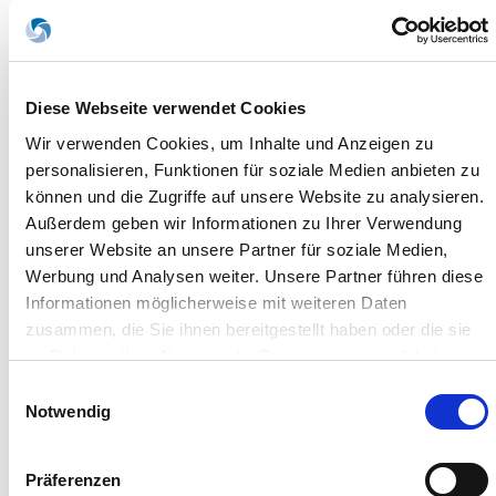
klagen.
Quelle: IHK-Vollversammlungswahl 2012
Download:
Diese Webseite verwendet Cookies
Wir verwenden Cookies, um Inhalte und Anzeigen zu
Axel Witte als Kandidat bei der IHK-
personalisieren, Funktionen für soziale Medien anbieten zu
Vollversammlungswahl 2012 (JPG)
können und die Zugriffe auf unsere Website zu analysieren.
Außerdem geben wir Informationen zu Ihrer Verwendung
unserer Website an unsere Partner für soziale Medien,
Werbung und Analysen weiter. Unsere Partner führen diese
Informationen möglicherweise mit weiteren Daten
zusammen, die Sie ihnen bereitgestellt haben oder die sie
im Rahmen Ihrer Nutzung der Dienste gesammelt haben.
Sie geben Einwilligung zu unseren Cookies, wenn Sie
Einwilligungsauswahl
unsere Webseite weiterhin nutzen.
Notwendig
Präferenzen