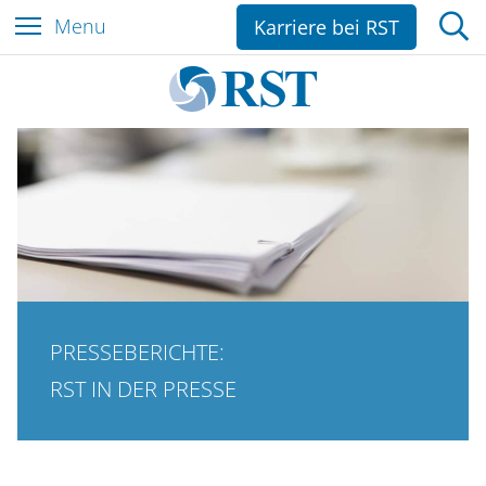
Z
Menu
Karriere bei RST
u
m
I
n
h
a
l
t
e
s
p
PRESSEBERICHTE:
r
i
RST IN DER PRESSE
n
g
e