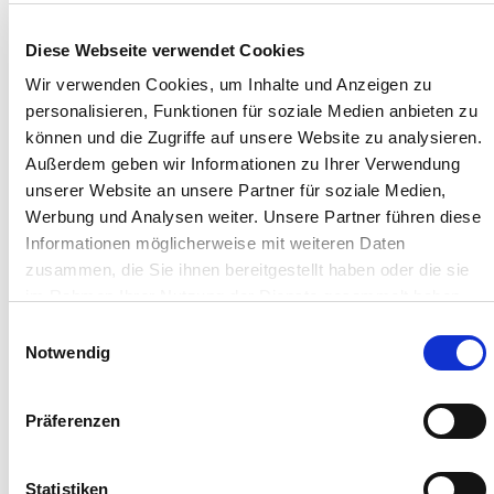
wird.
Diese Webseite verwendet Cookies
Stellen Sie noch heute den Kauf oder Verkauf
Wir verwenden Cookies, um Inhalte und Anzeigen zu
Ihrer Apotheke auf sichere Beine!
personalisieren, Funktionen für soziale Medien anbieten zu
können und die Zugriffe auf unsere Website zu analysieren.
Deutscher Apotheker Verlag, ISBN 978-3-7692-6695-5
Außerdem geben wir Informationen zu Ihrer Verwendung
unserer Website an unsere Partner für soziale Medien,
Werbung und Analysen weiter. Unsere Partner führen diese
Informationen möglicherweise mit weiteren Daten
Jetzt kaufen
zusammen, die Sie ihnen bereitgestellt haben oder die sie
im Rahmen Ihrer Nutzung der Dienste gesammelt haben.
Zum Online-Shop des Verlags
Sie geben Einwilligung zu unseren Cookies, wenn Sie
Einwilligungsauswahl
unsere Webseite weiterhin nutzen.
Notwendig
Präferenzen
Statistiken