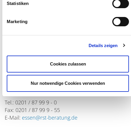
Statistiken
Rechtsberatung
Sanierungsbereich
Marketing
Unternehmensberatung
Unternehmenstransaktionen
Details zeigen
Informationssicherheit
RST Beratung
Cookies zulassen
Stammsitz Essen
Brunnenstraße 15 – 17
Nur notwendige Cookies verwenden
45128 Essen
Tel.: 0201 / 87 99 9 - 0
Fax: 0201 / 87 99 9 - 55
E-Mail:
essen@rst-beratung.de