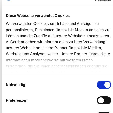
n
registriert. Ab sofort erhalten Sie von uns
News sowie Einladungen zu unseren
Diese Webseite verwendet Cookies
Seminaren und Webinaren.
Wir verwenden Cookies, um Inhalte und Anzeigen zu
personalisieren, Funktionen für soziale Medien anbieten zu
können und die Zugriffe auf unsere Website zu analysieren.
Außerdem geben wir Informationen zu Ihrer Verwendung
unserer Website an unsere Partner für soziale Medien,
Werbung und Analysen weiter. Unsere Partner führen diese
Informationen möglicherweise mit weiteren Daten
zusammen, die Sie ihnen bereitgestellt haben oder die sie
im Rahmen Ihrer Nutzung der Dienste gesammelt haben.
CSR, Klima, Akademie, Personalberatung
Sie geben Einwilligung zu unseren Cookies, wenn Sie
Einwilligungsauswahl
unsere Webseite weiterhin nutzen.
Notwendig
Steuerberatung
Gesundheitsbereich
Präferenzen
Wirtschaftsprüfung
Unternehmensbewertungen