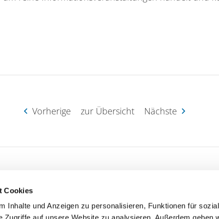
Vorherige
zur Übersicht
Nächste
t Cookies
RST Beratung
 Inhalte und Anzeigen zu personalisieren, Funktionen für sozia
Stammsitz Essen
ung
e Zugriffe auf unsere Website zu analysieren. Außerdem geben w