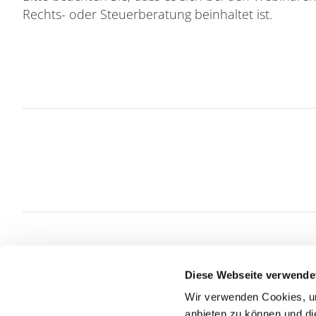
Rechts- oder Steuerberatung beinhaltet ist.
Diese Webseite verwende
CSR, Klima, Akademie,
Wir verwenden Cookies, um
Personalberatung
Steuerberat
anbieten zu können und di